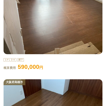
１FＬＤＫ
廊下
590,000
円
概算費用
大阪府高槻市