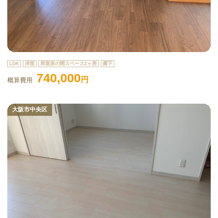
LDK
洋室
和室床の間スペース2ヶ所
廊下
740,000
円
概算費用
大阪市中央区