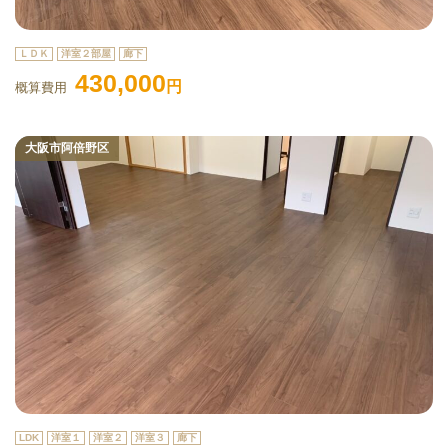
ＬＤＫ
洋室２部屋
廊下
430,000
円
概算費用
大阪市阿倍野区
LDK
洋室１
洋室２
洋室３
廊下