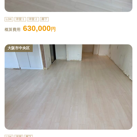
LDK
洋室１
洋室２
廊下
630,000
円
概算費用
大阪市中央区
LDK
洋室
廊下