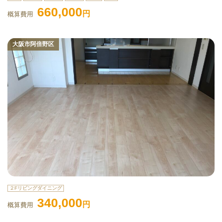
660,000
円
概算費用
大阪市阿倍野区
２Fリビングダイニング
340,000
円
概算費用