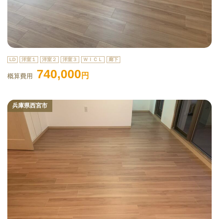
LD
洋室１
洋室２
洋室３
ＷＩＣＬ
廊下
740,000
円
概算費用
兵庫県西宮市