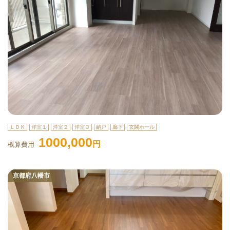
ＬＤＫ
洋室１
洋室２
洋室３
納戸
廊下
玄関ホール
1000,000
円
概算費用
京都府八幡市