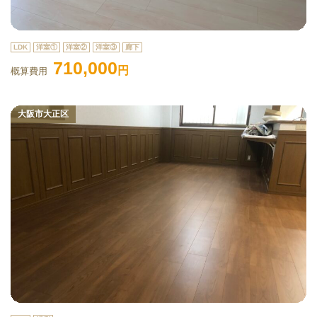
LDK
洋室①
洋室②
洋室③
廊下
710,000
円
概算費用
大阪市大正区