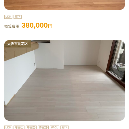
LDK
廊下
380,000
円
概算費用
大阪市此花区
LDK
洋室①
洋室②
洋室③
WICL
廊下