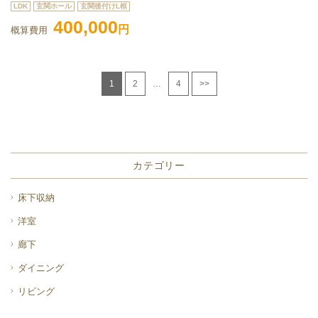
LDK
玄関ホール
玄関後付けL框
400,000
円
概算費用
1
2
…
4
>>
カテゴリー
床下収納
洋室
廊下
ダイニング
リビング